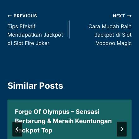
Post
PREVIOUS
NEXT
Tips Efektif
Cara Mudah Raih
navigation
Mendapatkan Jackpot
Jackpot di Slot
di Slot Fire Joker
Voodoo Magic
Similar Posts
Forge Of Olympus – Sensasi
Bertarung & Meraih Keuntungan
Jackpot Top