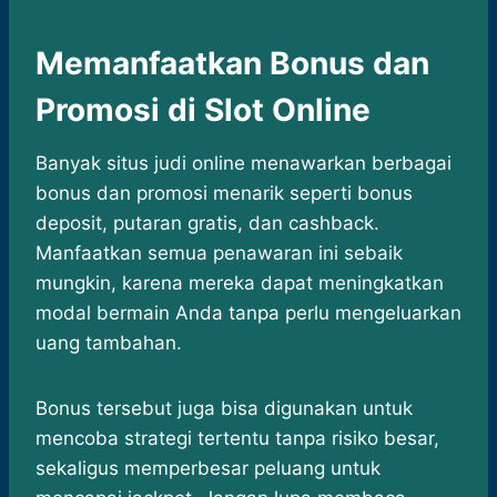
Memanfaatkan Bonus dan
Promosi di Slot Online
Banyak situs judi online menawarkan berbagai
bonus dan promosi menarik seperti bonus
deposit, putaran gratis, dan cashback.
Manfaatkan semua penawaran ini sebaik
mungkin, karena mereka dapat meningkatkan
modal bermain Anda tanpa perlu mengeluarkan
uang tambahan.
Bonus tersebut juga bisa digunakan untuk
mencoba strategi tertentu tanpa risiko besar,
sekaligus memperbesar peluang untuk