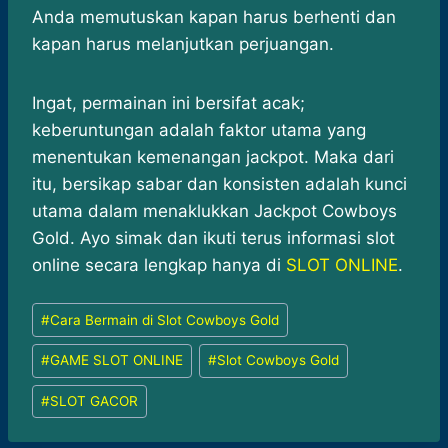
Anda memutuskan kapan harus berhenti dan
kapan harus melanjutkan perjuangan.
Ingat, permainan ini bersifat acak;
keberuntungan adalah faktor utama yang
menentukan kemenangan jackpot. Maka dari
itu, bersikap sabar dan konsisten adalah kunci
utama dalam menaklukkan Jackpot Cowboys
Gold. Ayo simak dan ikuti terus informasi slot
online secara lengkap hanya di
SLOT ONLINE
.
Post
#
Cara Bermain di Slot Cowboys Gold
Tags:
#
GAME SLOT ONLINE
#
Slot Cowboys Gold
#
SLOT GACOR