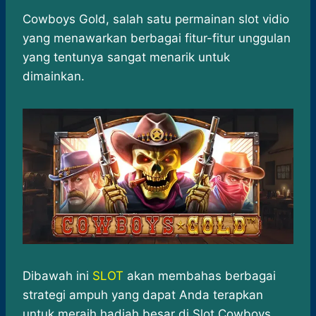
h
a
e
e
k
i
a
c
s
l
y
n
Cowboys Gold, salah satu permainan slot vidio
t
e
s
e
p
e
yang menawarkan berbagai fitur-fitur unggulan
s
b
e
g
e
yang tentunya sangat menarik untuk
A
o
n
r
dimainkan.
p
o
g
a
p
k
e
m
r
Dibawah ini
SLOT
akan membahas berbagai
strategi ampuh yang dapat Anda terapkan
untuk meraih hadiah besar di Slot Cowboys