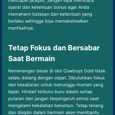
mencapai jackpot. Jangan lupa membaca
syarat dan ketentuan bonus agar Anda
memahami batasan dan ketentuan yang
berlaku sehingga bisa memaksimalkan
manfaatnya.
Tetap Fokus dan Bersabar
Saat Bermain
Kemenangan besar di slot Cowboys Gold tidak
selalu datang dengan cepat. Dibutuhkan fokus
dan kesabaran untuk menunggu momen yang
tepat. Hindari terburu-buru dalam setiap
putaran dan jangan terpengaruh emosi saat
mengalami kekalahan beruntun. Tetap tenang
dan disiplin dalam bermain akan membantu