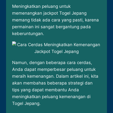
Meningkatkan peluang untuk
memenangkan jackpot Togel Jepang
memang tidak ada cara yang pasti, karena
permainan ini sangat bergantung pada
keberuntungan.
Namun, dengan beberapa cara cerdas,
Anda dapat memperbesar peluang untuk
meraih kemenangan. Dalam artikel ini, kita
akan membahas beberapa strategi dan
tips yang dapat membantu Anda
meningkatkan peluang kemenangan di
Togel Jepang.