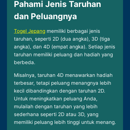
Pahami Jenis Taruhan
dan Peluangnya
Togel Jepang
memiliki berbagai jenis
taruhan, seperti 2D (dua angka), 3D (tiga
angka), dan 4D (empat angka). Setiap jenis
taruhan memiliki peluang dan hadiah yang
berbeda.
Misalnya, taruhan 4D menawarkan hadiah
terbesar, tetapi peluang menangnya lebih
kecil dibandingkan dengan taruhan 2D.
Untuk meningkatkan peluang Anda,
mulailah dengan taruhan yang lebih
sederhana seperti 2D atau 3D, yang
memiliki peluang lebih tinggi untuk menang.