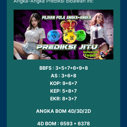
Angka-Angka Prediksi dibawah ini:
BBFS : 3*5*7*6*9*8
AS : 3*6*8
KOP: 9*6*7
KEP: 5*8*7
EKR: 8*3*7
ANGKA BOM 4D/3D/2D
4D BOM : 6593 * 6378