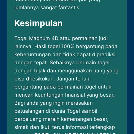
jumlahnya sangat fantastis.
Kesimpulan
Togel Magnum 4D atau permainan judi
lainnya. Hasil togel 100% bergantung pada
keberuntungan dan tidak dapat diprediksi
dengan tepat. Sebaiknya bermain togel
dengan bijak dan menggunakan uang yang
bisa diresikokan. Jangan terlalu
bergantung pada permainan togel untuk
mencari keuntungan finansial yang besar.
Bagi anda yang ingin merasakan
petualangan di dunia Togel sambil
berpeluang meraih kemenangan besar,
simak dan ikuti terus informasi terlengkap