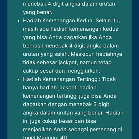
menebak 4 digit angka dalam urutan
yang benar.
Hadiah Kemenangan Kedua: Selain itu,
masih ada hadiah kemenangan kedua
yang bisa Anda dapatkan jika Anda
berhasil menebak 4 digit angka dalam
urutan yang salah. Meskipun hadiahnya
tidak sebesar jackpot, namun tetap
cukup besar dan menggiurkan.
Hadiah Kemenangan Tertinggi: Tidak
hanya hadiah jackpot, hadiah
kemenangan tertinggi juga bisa Anda
dapatkan dengan menebak 3 digit
angka dalam urutan yang benar. Hadiah
ini juga cukup besar dan bisa
menjadikan Anda sebagai pemenang di
togel Magnum 4D.