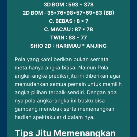
3D BOM : 593 * 378
2D BOM : 35*76*98*57*69*83 (BB)
C. BEBAS : 8 * 7
C. MACAU : 87 * 78
TWIN : 88 * 77
SHIO 2D : HARIMAU * ANJING
Pola yang kami berikan bukan semata
meta hanya angka biasa. Namun Pola
angka-angka prediksi jitu ini diberikan agar
memudahkan semua pemain untuk memilih
angka pilihan terbaik sendiri. Dengan ada
nya pola angka-angka ini bosku bisa
gampang menebak serta memenangkan
hadiah spektakuler didalam nya.
Tips Jitu Memenangkan